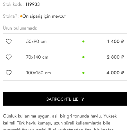
Stok kodu:
119933
Stokta?:
Ön sipariş için mevcut
Ürün bulunamadı:
50x90 cm
1 400
₽
70x140 cm
2 800
₽
100x150 cm
4 000
₽
ЗАПРОСИТЬ ЦЕНУ
Günlük kullanıma uygun, asil bir gri tonunda havlu. Yüksek
kaliteli Türk havlu kumaşı, uzun süreli kullanımlarda bile
yumuşaklığını ve emiciliğini kaybetmeden özel bir konfor