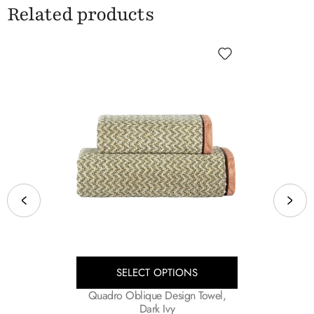
Related products
This
SELECT OPTIONS
SELECT
product
Quadro Oblique Design Towel,
Opus Tow
has
Dark Ivy