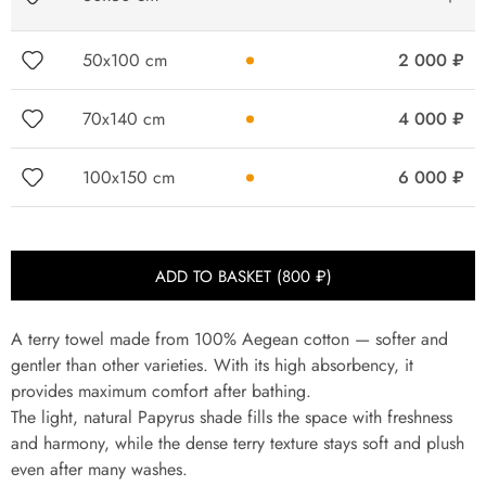
Quantity
50x100 cm
2 000
₽
70x140 cm
4 000
₽
100x150 cm
6 000
₽
ADD TO BASKET (
800
₽
)
A terry towel made from 100% Aegean cotton — softer and
gentler than other varieties. With its high absorbency, it
provides maximum comfort after bathing.
The light, natural Papyrus shade fills the space with freshness
and harmony, while the dense terry texture stays soft and plush
even after many washes.