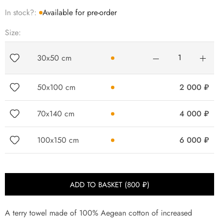
In stock?:
Available for pre-order
Size:
30x50 cm
Quantity
50x100 cm
2 000
₽
70x140 cm
4 000
₽
100x150 cm
6 000
₽
ADD TO BASKET (
800
₽
)
A terry towel made of 100% Aegean cotton of increased